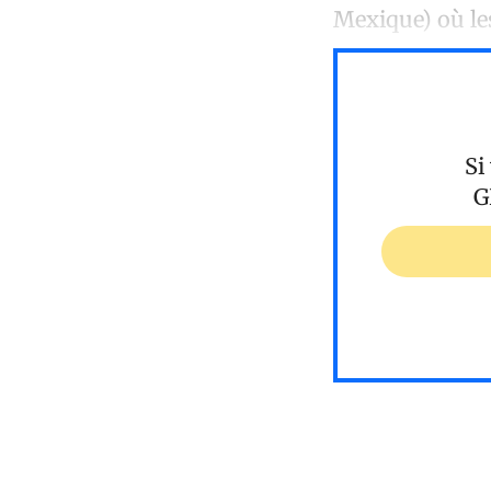
Mexique) où le
Si
G