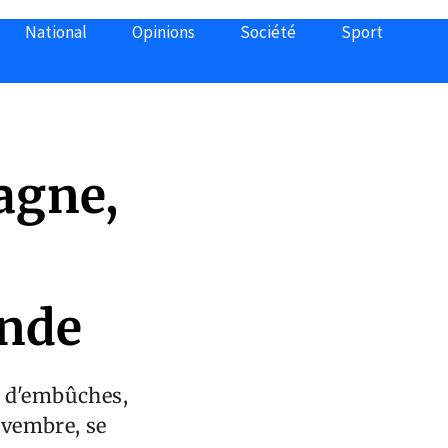
National
Opinions
Société
Sport
agne,
ande
é d'embûches,
novembre, se