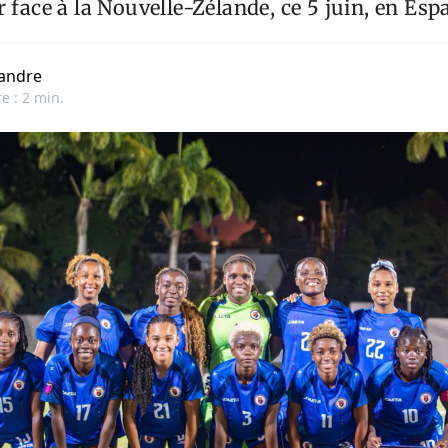
r face à la Nouvelle-Zélande, ce 5 juin, en Esp
andre
e : 2 min.