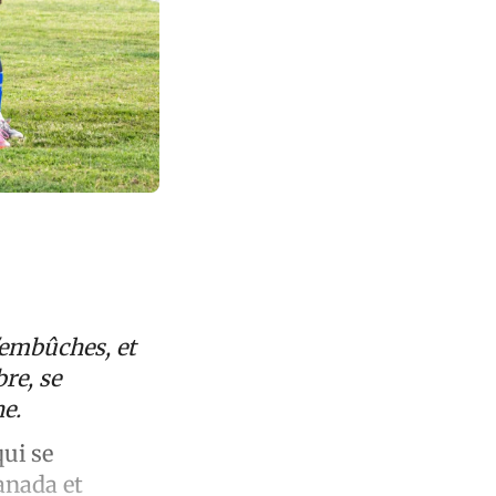
'embûches, et
re, se
ne.
ui se
anada et