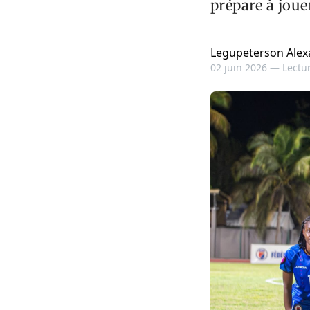
prépare à joue
Legupeterson Alex
02 juin 2026 —
Lectur