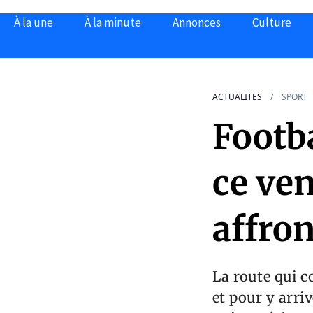
À la une
À la minute
Annonces
Culture
ACTUALITES
SPORT
Footb
ce ven
affro
La route qui 
et pour y arri