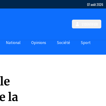
07 août 2026
S'IDENTIFIER
National
Opinions
Société
Sport
le
e la