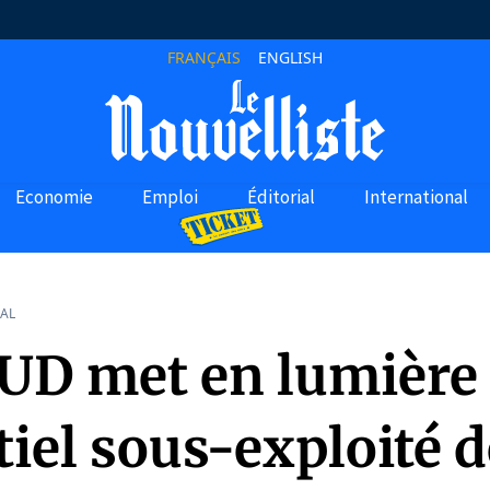
FRANÇAIS
ENGLISH
Economie
Emploi
Éditorial
International
AL
UD met en lumière 
iel sous-exploité d