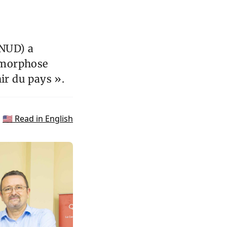
PNUD) a
tamorphose
ir du pays ».
🇺🇸 Read in English