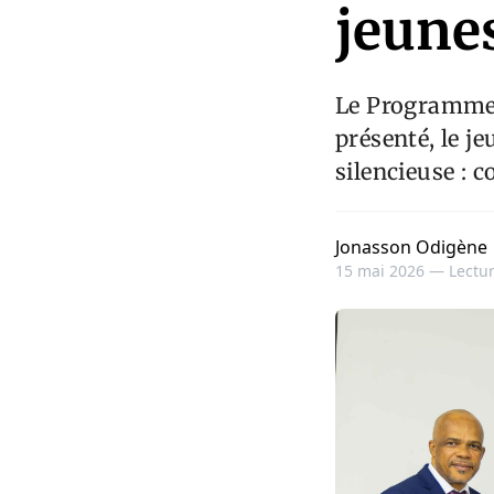
jeune
Le Programme 
présenté, le j
silencieuse : 
Jonasson Odigène
15 mai 2026 —
Lectur