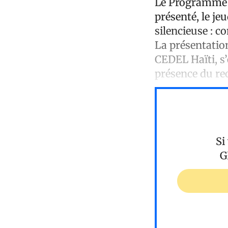
Le Programme 
présenté, le je
silencieuse : c
La présentatio
CEDEL Haïti, s’
présence du re
Si
G