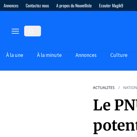
Annonces
Contactez nous
A propos du Nouvelliste
Ecouter Magik9
À la une
À la minute
Annonces
Culture
ACTUALITES
NATION
Le PN
potent