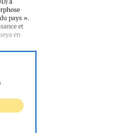
UD) a
morphose
 du pays ».
ssance et
queya en
s