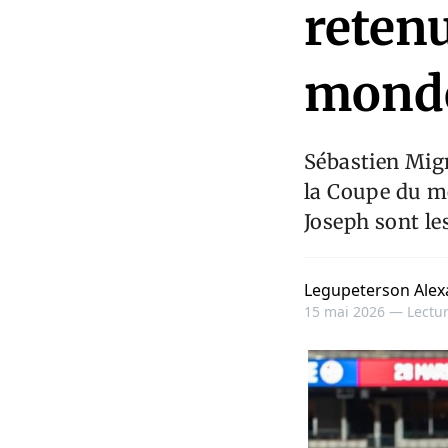
reten
mond
Sébastien Mign
la Coupe du mo
Joseph sont le
Legupeterson Alex
15 mai 2026 —
Lectur