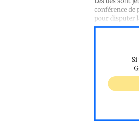
Les dés sont j
conférence de p
pour disputer 
Si
G