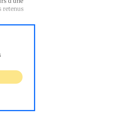
urs d'une
s retenus
s