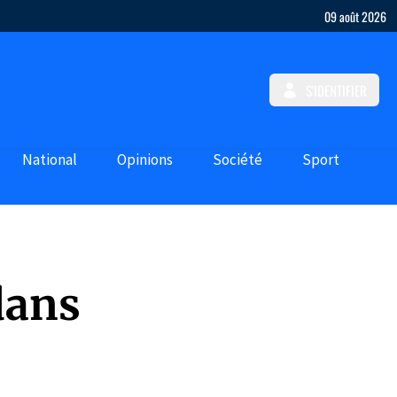
09 août 2026
S'IDENTIFIER
National
Opinions
Société
Sport
dans