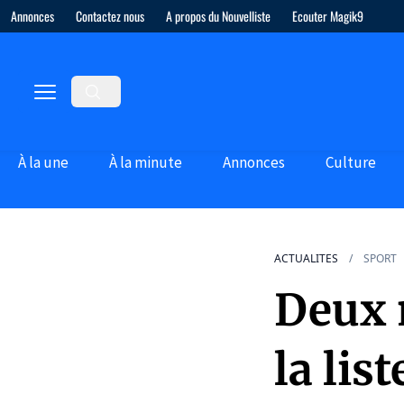
Annonces
Contactez nous
A propos du Nouvelliste
Ecouter Magik9
À la une
À la minute
Annonces
Culture
ACTUALITES
SPORT
Deux 
la lis