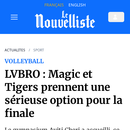
FRANÇAIS
ENGLISH
ACTUALITES
SPORT
VOLLEYBALL
LVBRO : Magic et
Tigers prennent une
sérieuse option pour la
finale
Le gymnasium Ayiti Cheri a accueilli, ce