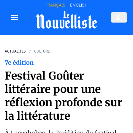
FRANÇAIS
ENGLISH
ACTUALITES
CULTURE
7e édition
Festival Goûter
littéraire pour une
réflexion profonde sur
la littérature
À Lascahobas, la 7e édition du festival