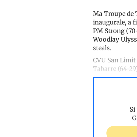
Ma Troupe de Ti
inaugurale, a f
PM Strong (70-
Woodlay Ulysse 
steals.
CVU San Limit 
Tabarre (64-29)
Si
G