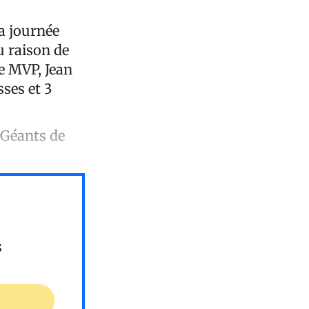
la journée
u raison de
e MVP, Jean
ses et 3
 Géants de
s