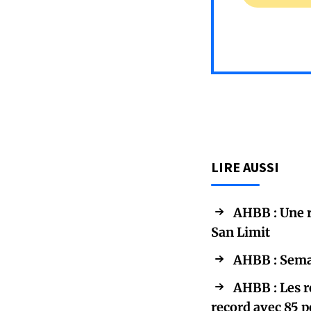
LIRE AUSSI
AHBB : Une 
San Limit
AHBB : Semai
AHBB : Les r
record avec 85 p