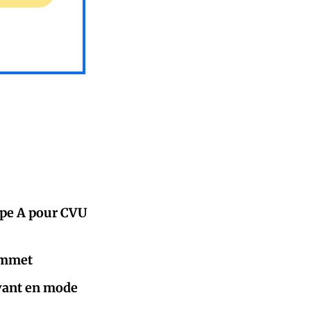
upe A pour CVU
sommet
lvant en mode