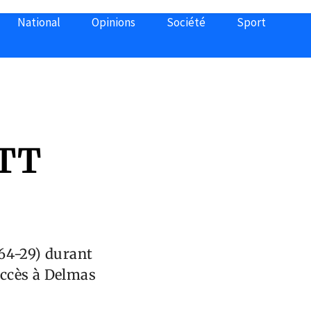
National
Opinions
Société
Sport
MTT
(64-29) durant
uccès à Delmas