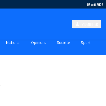
07 août 2026
S'IDENTIFIER
National
Opinions
Société
Sport
l