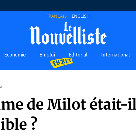
FRANÇAIS
ENGLISH
Economie
Emploi
Éditorial
International
AL
me de Milot était-i
ible ?