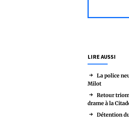
LIRE AUSSI
La police ne
Milot
Retour triom
drame à la Citad
Détention du