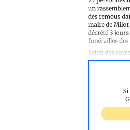
25 personnes on
un rassembleme
des remous dans
maire de Milot 
décrété 3 jours
funérailles des
Selon des corr
Si
G