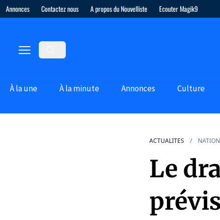
Annonces
Contactez nous
A propos du Nouvelliste
Ecouter Magik9
À la une
À la minute
Annonces
Culture
ACTUALITES
NATION
Le dra
prévis