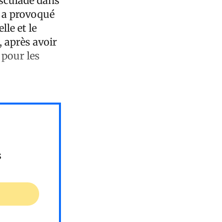
usculade dans
e a provoqué
le et le
, après avoir
 pour les
s