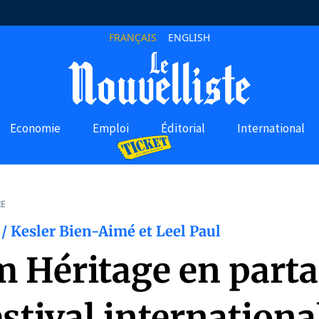
FRANÇAIS
ENGLISH
Economie
Emploi
Éditorial
International
RE
/ Kesler Bien-Aimé et Leel Paul
m Héritage en part
stival internationa