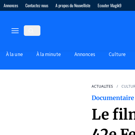
Annonces
Contactez nous
A propos du Nouvelliste
Ecouter Magik9
À la une
À la minute
Annonces
Culture
ACTUALITES
CULTU
Documentaire 
Le fil
42e Fe