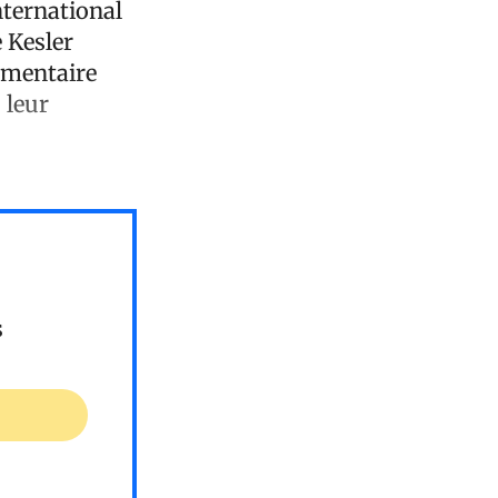
nternational
 Kesler
cumentaire
 leur
s