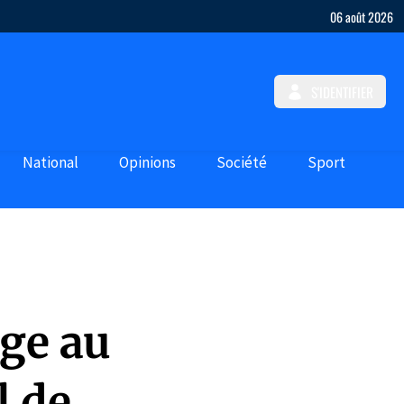
06 août 2026
S'IDENTIFIER
National
Opinions
Société
Sport
age au
l de