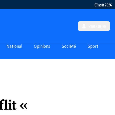
07 août 2026
S'IDENTIFIER
National
Opinions
Société
Sport
lit «