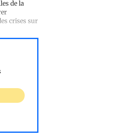
les de la
rer
es crises sur
s