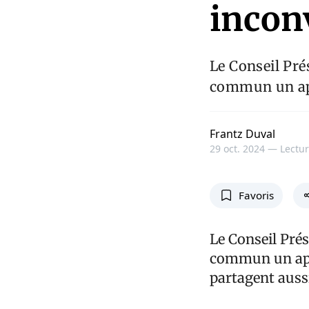
incon
Le Conseil Pré
commun un app
Frantz Duval
29 oct. 2024 —
Lectur
Favoris
Le Conseil Prés
commun un appé
partagent aussi