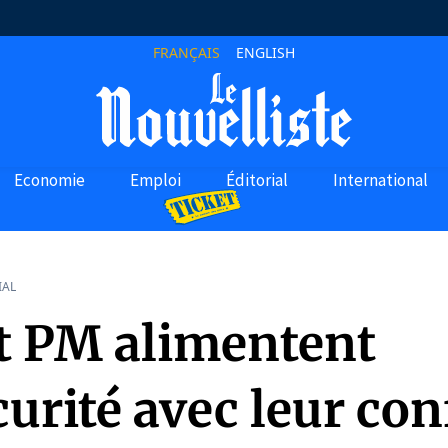
FRANÇAIS
ENGLISH
Economie
Emploi
Éditorial
International
IAL
t PM alimentent
curité avec leur conf