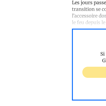
Les jours passe
transition se c
l’accessoire do
le feu depuis 
Si
G