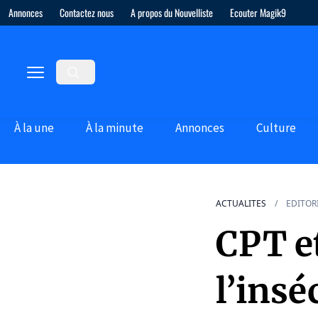
Annonces
Contactez nous
A propos du Nouvelliste
Ecouter Magik9
À la une
À la minute
Annonces
Culture
ACTUALITES
EDITOR
CPT e
l’insé