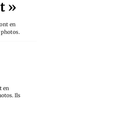
t »
 ont en
 photos.
t en
otos. Ils