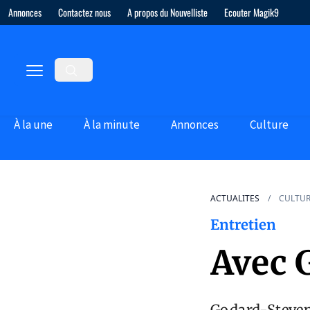
Annonces
Contactez nous
A propos du Nouvelliste
Ecouter Magik9
À la une
À la minute
Annonces
Culture
ACTUALITES
CULTU
Entretien
Avec G
Godard-Stevens