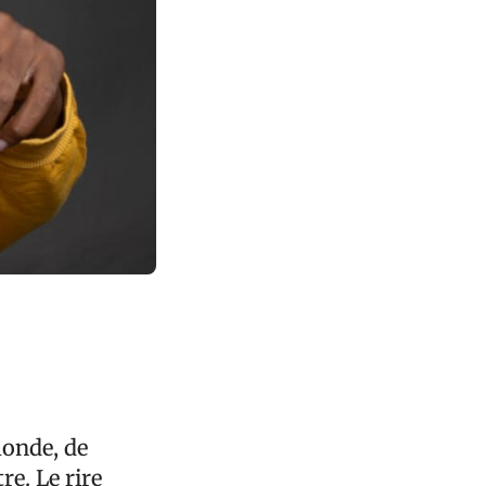
monde, de
re. Le rire