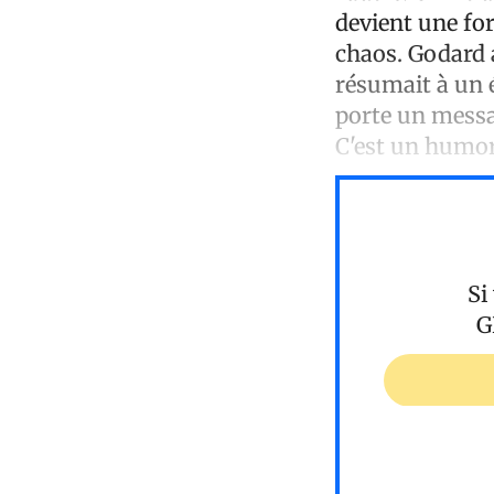
devient une fo
chaos. Godard a
résumait à un écl
porte un messa
C'est un humor
Si
G