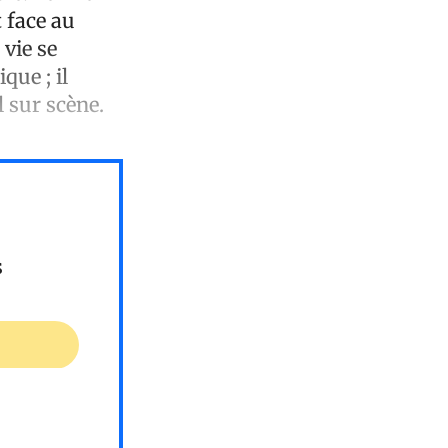
 face au
 vie se
ique ; il
 sur scène.
s