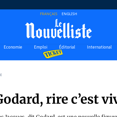
FRANÇAIS
ENGLISH
Economie
Emploi
Éditorial
International
RE
odard, rire c’est vi
 Jacques, dit Godard, est une nouvelle figur