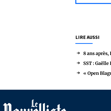
LIRE AUSSI
8 ans après, 
SST : Gaëlle
« Open Blag