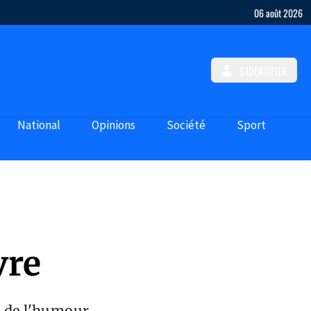
06 août 2026
S'IDENTIFIER
National
Opinions
Société
Sport
vre
e de l'humour