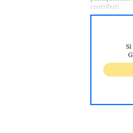
contributi
Si
G