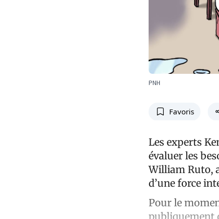
PNH
Favoris
Les experts Ke
évaluer les bes
William Ruto, 
d’une force int
Pour le moment
publiquement d