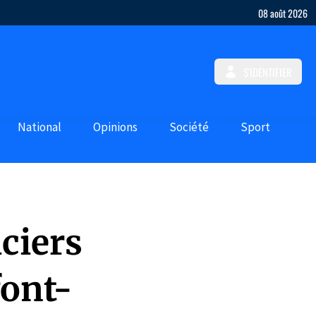
08 août 2026
S'IDENTIFIER
National
Opinions
Société
Sport
iciers
font-