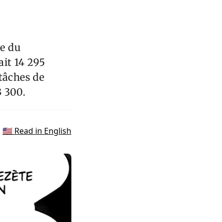
le du
ait 14 295
tâches de
3 300.
🇺🇸 Read in English