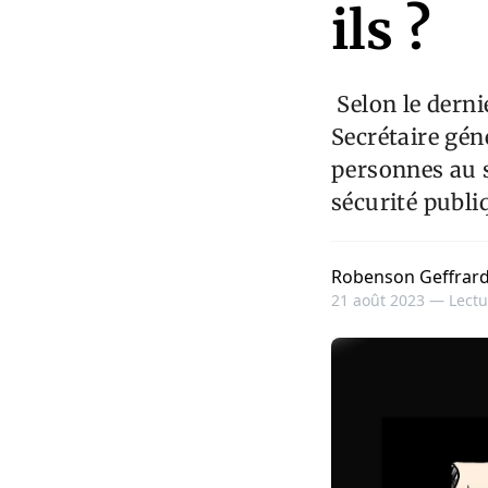
ils ?
Selon le derni
Secrétaire gén
personnes au s
sécurité publ
Robenson Geffrar
21 août 2023 —
Lectu