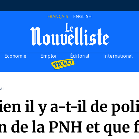
FRANÇAIS
ENGLISH
Economie
Emploi
Éditorial
International
AL
n il y a-t-il de pol
n de la PNH et que 