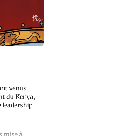
ont venus
ent du Kenya,
e leadership
.
s mise à