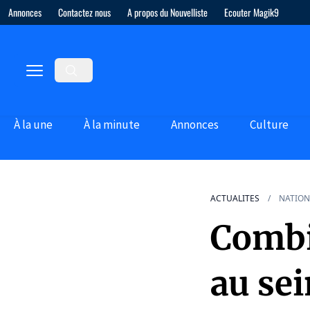
Annonces
Contactez nous
A propos du Nouvelliste
Ecouter Magik9
À la une
À la minute
Annonces
Culture
ACTUALITES
NATION
Combie
au sei