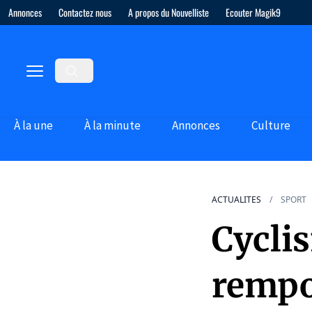
Annonces
Contactez nous
A propos du Nouvelliste
Ecouter Magik9
À la une
À la minute
Annonces
Culture
ACTUALITES
SPORT
Cyclis
rempor