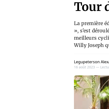
Tour 
La première éd
», s'est déroul
meilleurs cycli
Willy Joseph q
Legupeterson Alex
16 août 2023 —
Lectu