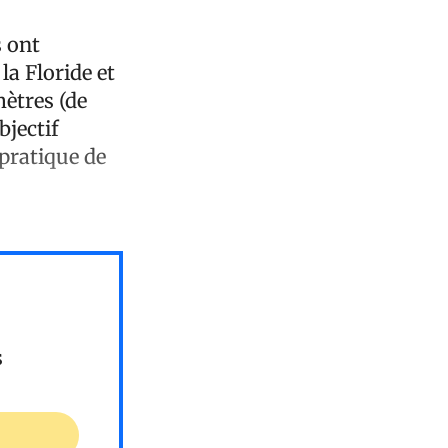
s ont
la Floride et
mètres (de
bjectif
 pratique de
s