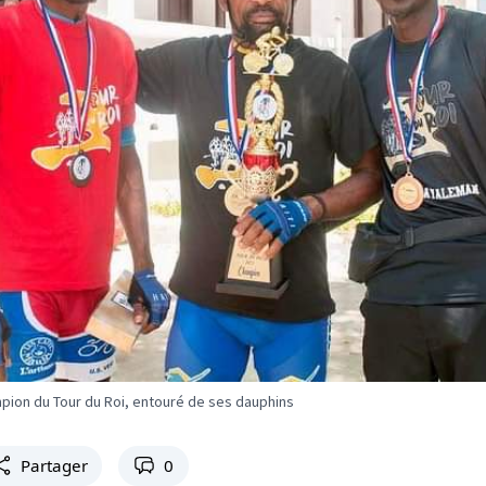
pion du Tour du Roi, entouré de ses dauphins
Partager
0