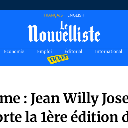
FRANÇAIS
ENGLISH
Economie
Emploi
Éditorial
International
me : Jean Willy Jos
te la 1ère édition 