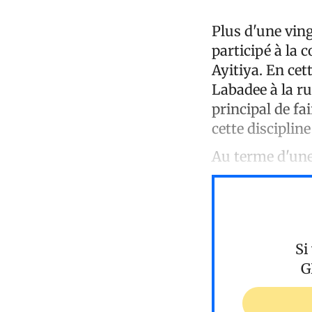
Plus d'une ving
participé à la 
Ayitiya. En cet
Labadee à la ru
principal de fa
cette discipline
Au terme d'un
Si
G