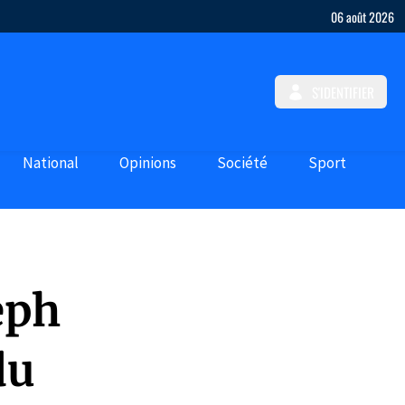
06 août 2026
S'IDENTIFIER
National
Opinions
Société
Sport
eph
du