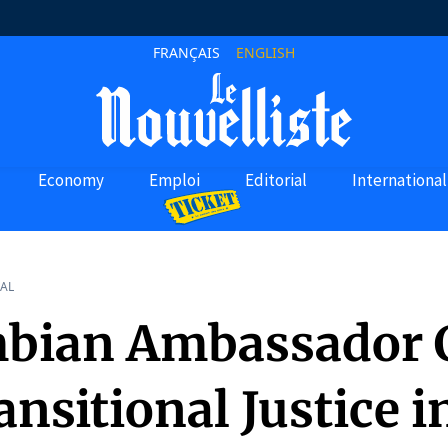
FRANÇAIS
ENGLISH
Economy
Emploi
Editorial
International
AL
bian Ambassador C
ansitional Justice i