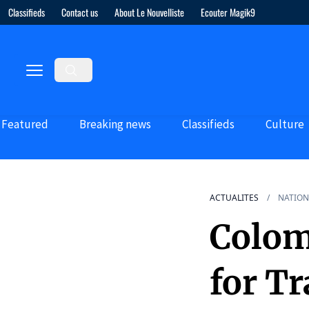
Classifieds
Contact us
About Le Nouvelliste
Ecouter Magik9
Featured
Breaking news
Classifieds
Culture
ACTUALITES
NATION
Colom
for Tr