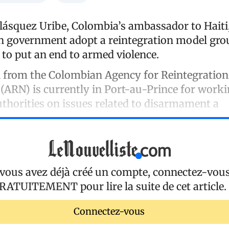
lásquez Uribe, Colombia’s ambassador to Haiti
an government adopt a reintegration model gro
r to put an end to armed violence.
n from the
Colombian Agency for Reintegration
 (ARN)
is currently in Port-au-Prince for work
uthorities on issues related to disarmament a
 vous avez déjà créé un compte, connectez-vou
RATUITEMENT
pour lire la suite de cet article.
Connectez-vous