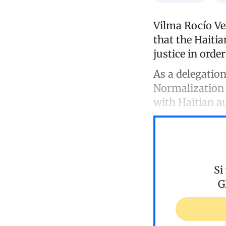
Vilma Rocío Ve
that the Haiti
justice in orde
As a delegatio
Normalization
with Haitian a
Si
G