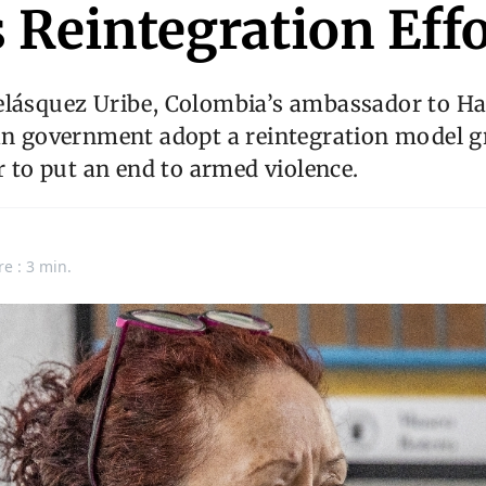
s Reintegration Eff
elásquez Uribe, Colombia’s ambassador to Hai
ian government adopt a reintegration model 
er to put an end to armed violence.
re : 3 min.