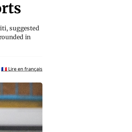
orts
ti, suggested
grounded in
🇫🇷 Lire en français