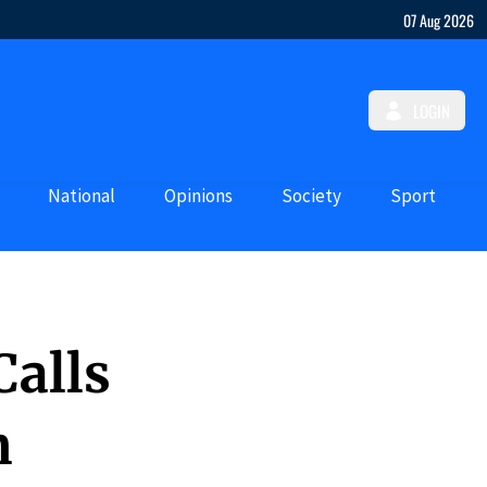
07 Aug 2026
LOGIN
National
Opinions
Society
Sport
alls
n