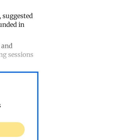
, suggested
unded in
 and
ing sessions
s