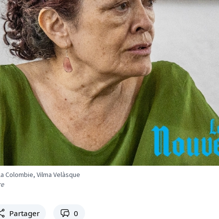
la Colombie, Vilma Velàsque
re
Partager
0