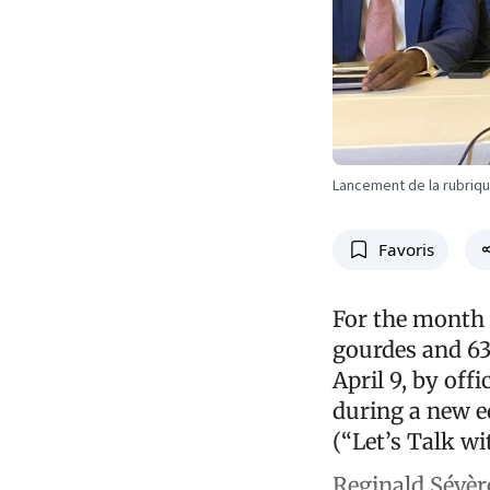
Lancement de la rubriqu
Favoris
For the month 
gourdes and 6
April 9, by off
during a new e
(“Let’s Talk w
Reginald Sévère