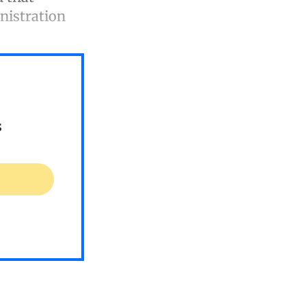
nistration
s