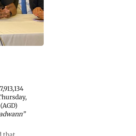
,913,134
Thursday,
s (AGD)
Ladwann”
d that