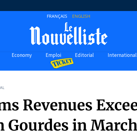
FRANÇAIS
ENGLISH
Economy
Emploi
Editorial
International
AL
ms Revenues Excee
on Gourdes in Marc