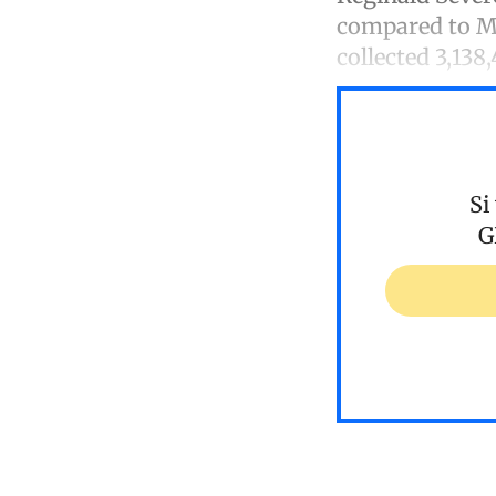
compared to Ma
collected 3,138
Si
G