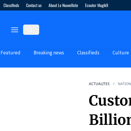
Classifieds
Contact us
About Le Nouvelliste
Ecouter Magik9
Featured
Breaking news
Classifieds
Culture
ACTUALITES
NATION
Custo
Billi