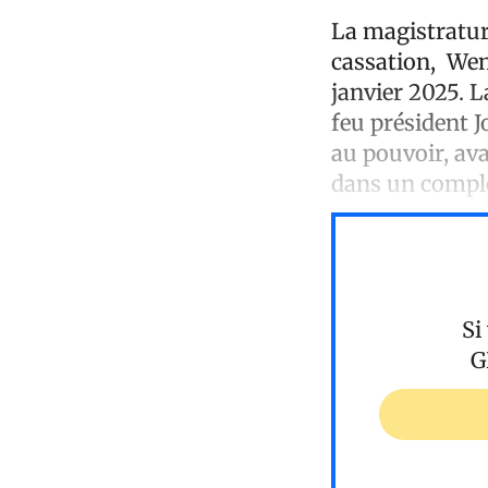
La magistrature
cassation, Wend
janvier 2025. L
feu président J
au pouvoir, ava
dans un complo
Si
G