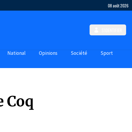
08 août 2026
S'IDENTIFIER
National
Opinions
Société
Sport
e Coq