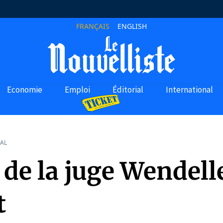
FRANÇAIS
ENGLISH
Economie
Emploi
Éditorial
International
AL
 de la juge Wendell
t