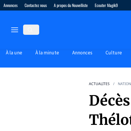
Annonces
Contactez nous
A propos du Nouvelliste
Ecouter Magik9
À la une
À la minute
Annonces
Culture
ACTUALITES
NATION
Décès
Thélo