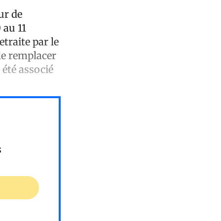
ur de
 au 11
traite par le
 le remplacer
 été associé
s