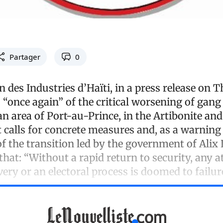
Partager
0
 des Industries d’Haïti, in a press release on 
 “once again” of the critical worsening of gang 
n area of Port-au-Prince, in the Artibonite an
t calls for concrete measures and, as a warning
of the transition led by the government of Alix 
that: “Without a rapid return to security, any 
ry or an electoral process is doomed to failure