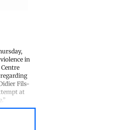
Thursday,
violence in
d Centre
 regarding
Didier Fils-
attempt at
.”