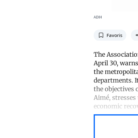
ADIH
Favoris
The Association
April 30, warns
the metropolita
departments. I
the objectives 
Aimé, stresses 
economic recove