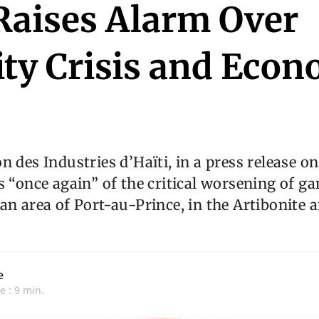
 Raises Alarm Over
ity Crisis and Econ
n des Industries d’Haïti, in a press release o
s “once again” of the critical worsening of ga
an area of Port-au-Prince, in the Artibonite 
e
e : 9 min.