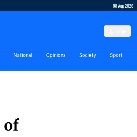
08 Aug 2026
LOGIN
National
Opinions
Society
Sport
 of