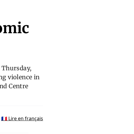
omic
n Thursday,
ng violence in
and Centre
🇫🇷 Lire en français