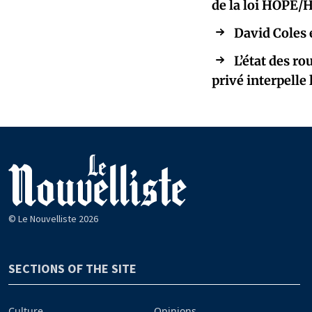
de la loi HOPE/
David Coles 
L’état des ro
privé interpell
© Le Nouvelliste 2026
SECTIONS OF THE SITE
Culture
Opinions