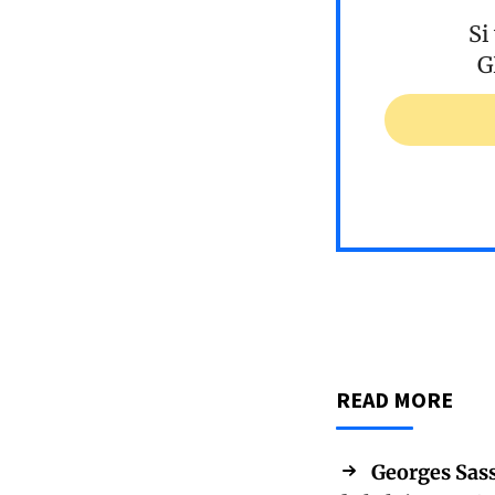
Si
G
READ MORE
Georges Sass