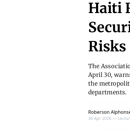
Haiti
Secur
Risks
The Associatio
April 30, warn
the metropolit
departments.
Roberson Alphons
30 Apr 2026 —
Lectur