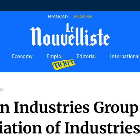
FRANÇAIS
ENGLISH
Economy
Emploi
Editorial
International
AL
an Industries Group
ation of Industries