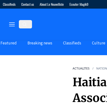
Classifieds
Contact us
About Le Nouvelliste
Ecouter Magik9
Featured
Breaking news
Classifieds
Culture
ACTUALITES
NATION
Haiti
Associ