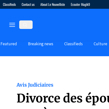
Classifieds
Contact us
About Le Nouvelliste
Ecouter Magik9
Featured
Breaking news
Classifieds
Culture
Avis Judiciaires
Divorce des épo