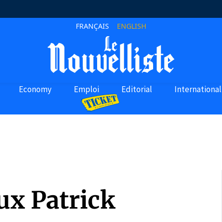
FRANÇAIS
ENGLISH
Economy
Emploi
Editorial
International
ux Patrick