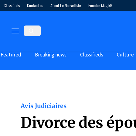
Classifieds
Contact us
About Le Nouvelliste
Ecouter Magik9
Featured
Breaking news
Classifieds
Culture
Avis Judiciaires
Divorce des épo