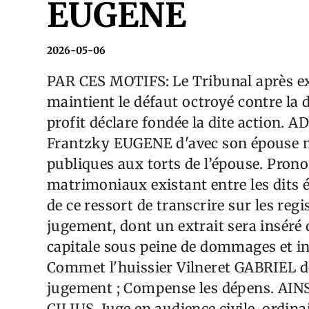
EUGENE
2026-05-06
PAR CES MOTIFS: Le Tribunal après ex
maintient le défaut octroyé contre la d
profit déclare fondée la dite action. 
Frantzky EUGENE d'avec son épouse né
publiques aux torts de l’épouse. Prono
matrimoniaux existant entre les dits ép
de ce ressort de transcrire sur les regi
jugement, dont un extrait sera inséré d
capitale sous peine de dommages et inté
Commet l'huissier Vilneret GABRIEL de 
jugement ; Compense les dépens. AI
CILIUS, Juge en audience civile, ordina