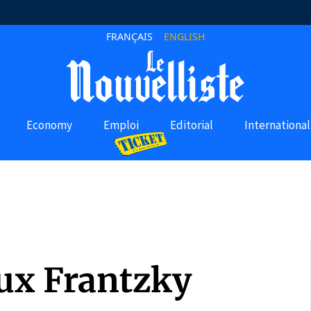
FRANÇAIS
ENGLISH
Economy
Emploi
Editorial
International
ux Frantzky