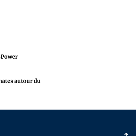
E‑Power
mates autour du