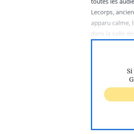
toutes les audi
Lecorps, ancien
apparu calme, lu
dans la salle d
Si
G