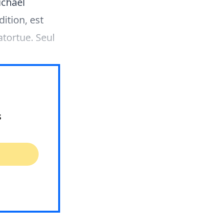
ichael
ition, est
atortue. Seul
s