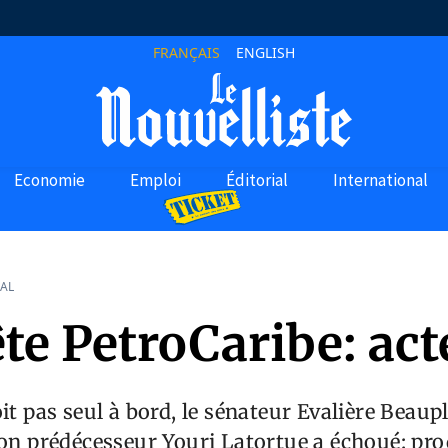
FRANÇAIS
ENGLISH
Economie
Emploi
Éditorial
International
AL
e PetroCaribe: acte
oit pas seul à bord, le sénateur Evalière Beaup
son prédécesseur Youri Latortue a échoué: pr