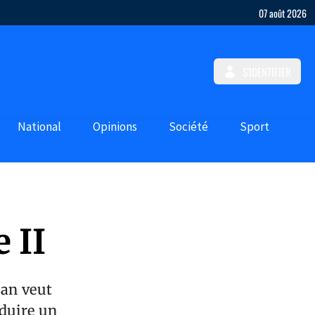
07 août 2026
S'IDENTIFIER
National
Opinions
Société
Sport
 II
lan veut
oduire un