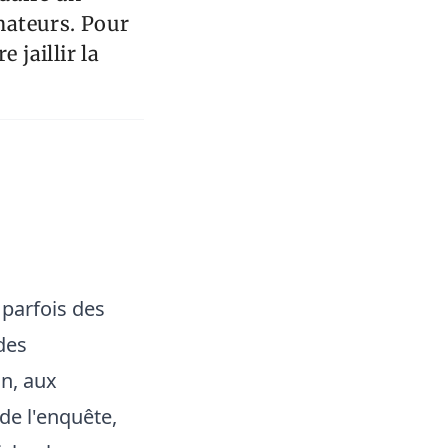
énateurs. Pour
e jaillir la
 parfois des
des
n, aux
e l'enquête,