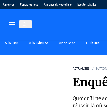
Annonces
Contactez nous
A propos du Nouvelliste
Ecouter Magik9
À la une
À la minute
Annonces
Culture
ACTUALITES
NATION
Enquêt
Quoiqu'il ne s
réussir là où 