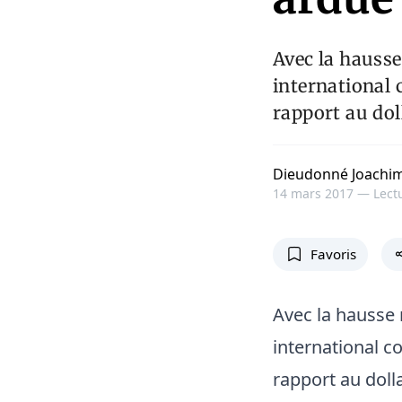
Avec la hauss
international 
rapport au dol
Dieudonné Joachi
14 mars 2017 —
Lect
Favoris
Avec la hausse
international c
rapport au doll