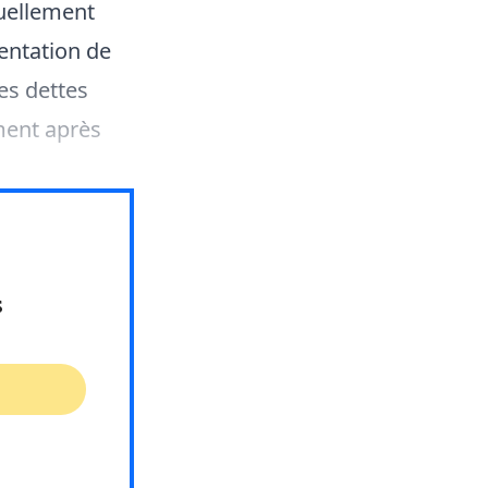
tuellement
mentation de
es dettes
ment après
s