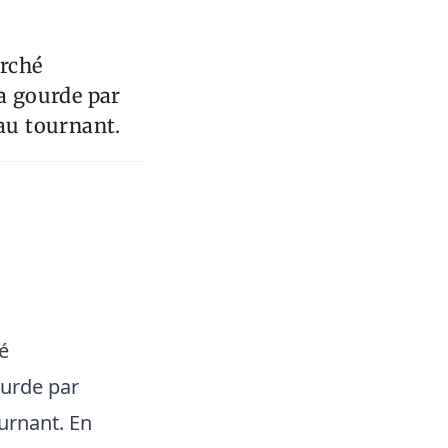
arché
la gourde par
 au tournant.
é
ourde par
ournant. En