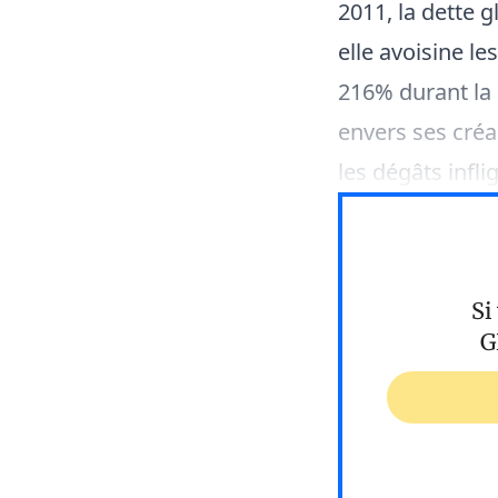
2011, la dette g
elle avoisine le
216% durant la 
envers ses créa
les dégâts infli
Si
G