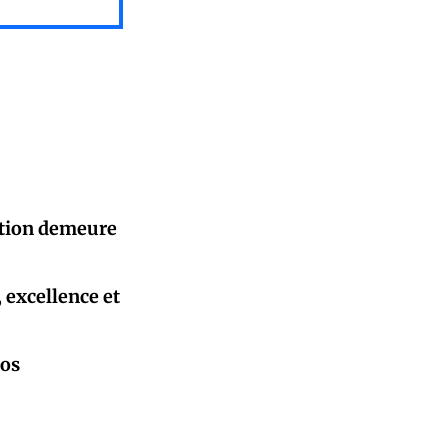
sation demeure
, excellence et
pos