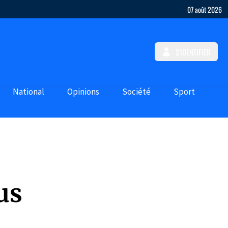
07 août 2026
S'IDENTIFIER
National
Opinions
Société
Sport
us