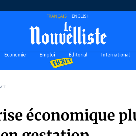
FRANÇAIS
ENGLISH
Economie
Emploi
Éditorial
International
MIE
rise économique pl
 en gestation