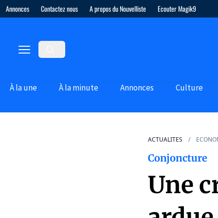
Annonces
Contactez nous
A propos du Nouvelliste
Ecouter Magik9
À la une
À la minute
Annonces
Culture
ACTUALITES
ECONO
Conjoncture
Une c
ardue